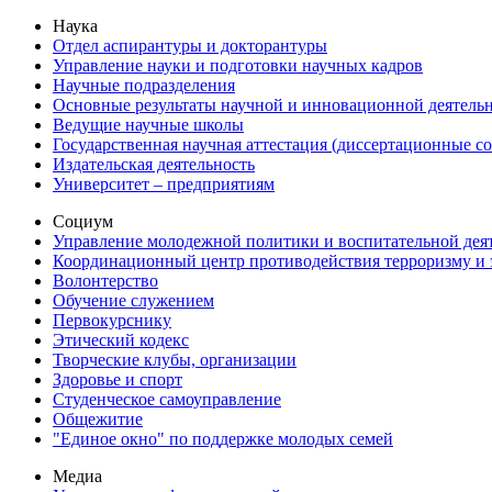
Наука
Отдел аспирантуры и докторантуры
Управление науки и подготовки научных кадров
Научные подразделения
Основные результаты научной и инновационной деятель
Ведущие научные школы
Государственная научная аттестация (диссертационные с
Издательская деятельность
Университет – предприятиям
Социум
Управление молодежной политики и воспитательной дея
Координационный центр противодействия терроризму и 
Волонтерство
Обучение служением
Первокурснику
Этический кодекс
Творческие клубы, организации
Здоровье и спорт
Студенческое самоуправление
Общежитие
"Единое окно" по поддержке молодых семей
Медиа