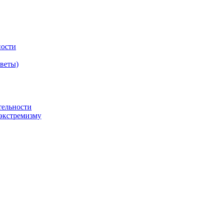
ности
оветы)
тельности
экстремизму