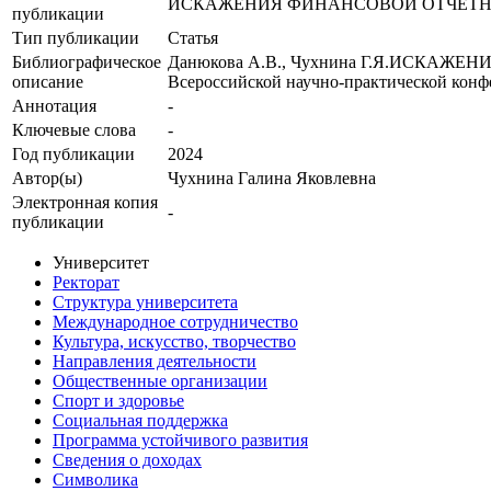
ИСКАЖЕНИЯ ФИНАНСОВОЙ ОТЧЕТН
публикации
Тип публикации
Статья
Библиографическое
Данюкова А.В., Чухнина Г.Я.ИСКАЖЕ
описание
Всероссийской научно-практической конфе
Аннотация
-
Ключевые cлова
-
Год публикации
2024
Автор(ы)
Чухнина Галина Яковлевна
Электронная копия
-
публикации
Университет
Ректорат
Структура университета
Международное сотрудничество
Культура, искусство, творчество
Направления деятельности
Общественные организации
Спорт и здоровье
Социальная поддержка
Программа устойчивого развития
Сведения о доходах
Символика