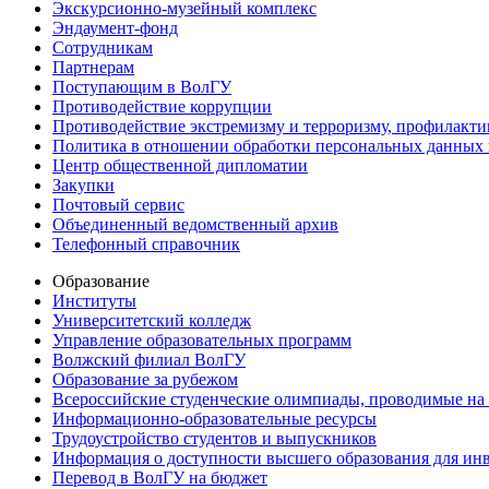
Экскурсионно-музейный комплекс
Эндаумент-фонд
Сотрудникам
Партнерам
Поступающим в ВолГУ
Противодействие коррупции
Противодействие экстремизму и терроризму, профилакти
Политика в отношении обработки персональных данных
Центр общественной дипломатии
Закупки
Почтовый сервис
Объединенный ведомственный архив
Телефонный справочник
Образование
Институты
Университетский колледж
Управление образовательных программ
Волжский филиал ВолГУ
Образование за рубежом
Всероссийские студенческие олимпиады, проводимые на
Информационно-образовательные ресурсы
Трудоустройство студентов и выпускников
Информация о доступности высшего образования для ин
Перевод в ВолГУ на бюджет