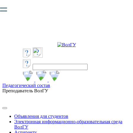
Ваш браузер устарел и не обеспечивает полноценную и
безопасную работу с сайтом. Пожалуйста
обновите браузер
,
чтобы улучшить взаимодействие с сайтом.
Педагогический состав
Преподаватель ВолГУ
Объявления для студентов
Электронная информационно-образовательная среда
ВолГУ
Аспиранту