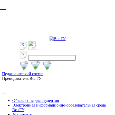
Ваш браузер устарел и не обеспечивает полноценную и
безопасную работу с сайтом. Пожалуйста
обновите браузер
,
чтобы улучшить взаимодействие с сайтом.
Педагогический состав
Преподаватель ВолГУ
Объявления для студентов
Электронная информационно-образовательная среда
ВолГУ
Аспиранту