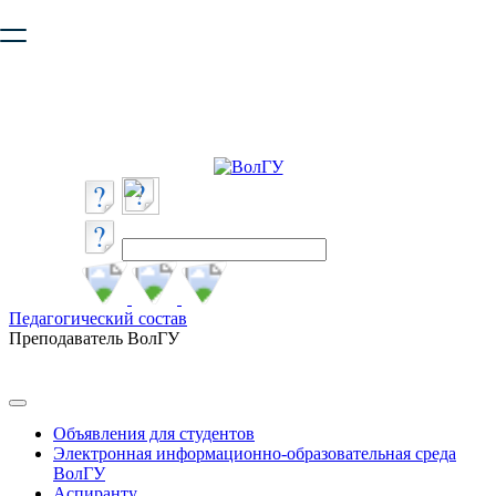
Ваш браузер устарел и не обеспечивает полноценную и
безопасную работу с сайтом. Пожалуйста
обновите браузер
,
чтобы улучшить взаимодействие с сайтом.
Педагогический состав
Преподаватель ВолГУ
Объявления для студентов
Электронная информационно-образовательная среда
ВолГУ
Аспиранту