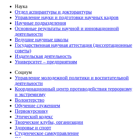
Наука
Отдел аспирантуры и докторантуры
Управление науки и подготовки научных кадров
Научные подразделения
Основные результаты научной и инновационной
деятельности
Ведущие научные школы
Государственная научная аттестация (диссертационные
советы)
Издательская деятельность
Университет – предприятиям
Социум
Управление молодежной политики и воспитательной
деятельности
Координационный центр противодействия терроризму
и экстремизму
Волонтерство
Обучение служением
Первокурснику
Этический кодекс
Творческие клубы, организации
Здоровье и спорт
Студенческое самоуправление