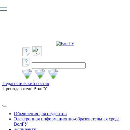
Ваш браузер устарел и не обеспечивает полноценную и
безопасную работу с сайтом. Пожалуйста
обновите браузер
,
чтобы улучшить взаимодействие с сайтом.
Педагогический состав
Преподаватель ВолГУ
Объявления для студентов
Электронная информационно-образовательная среда
ВолГУ
Аспиранту