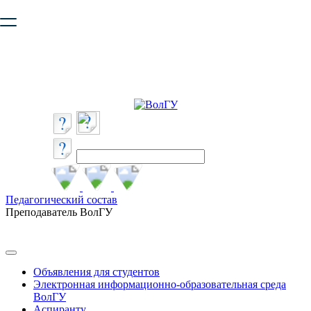
Ваш браузер устарел и не обеспечивает полноценную и
безопасную работу с сайтом. Пожалуйста
обновите браузер
,
чтобы улучшить взаимодействие с сайтом.
Педагогический состав
Преподаватель ВолГУ
Объявления для студентов
Электронная информационно-образовательная среда
ВолГУ
Аспиранту