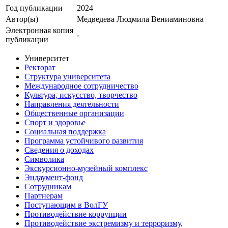
Год публикации
2024
Автор(ы)
Медведева Людмила Вениаминовна
Электронная копия
-
публикации
Университет
Ректорат
Структура университета
Международное сотрудничество
Культура, искусство, творчество
Направления деятельности
Общественные организации
Спорт и здоровье
Социальная поддержка
Программа устойчивого развития
Сведения о доходах
Символика
Экскурсионно-музейный комплекс
Эндаумент-фонд
Сотрудникам
Партнерам
Поступающим в ВолГУ
Противодействие коррупции
Противодействие экстремизму и терроризму,