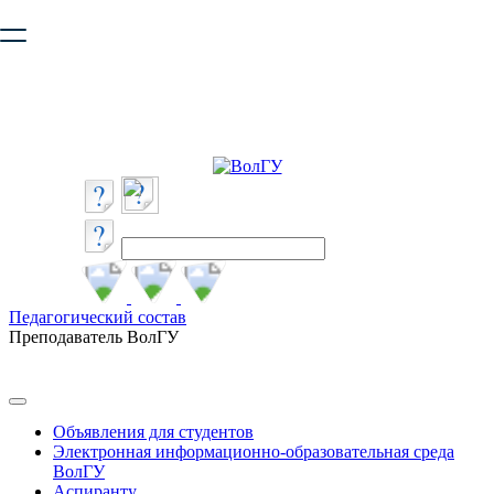
Ваш браузер устарел и не обеспечивает полноценную и
безопасную работу с сайтом. Пожалуйста
обновите браузер
,
чтобы улучшить взаимодействие с сайтом.
Педагогический состав
Преподаватель ВолГУ
Объявления для студентов
Электронная информационно-образовательная среда
ВолГУ
Аспиранту