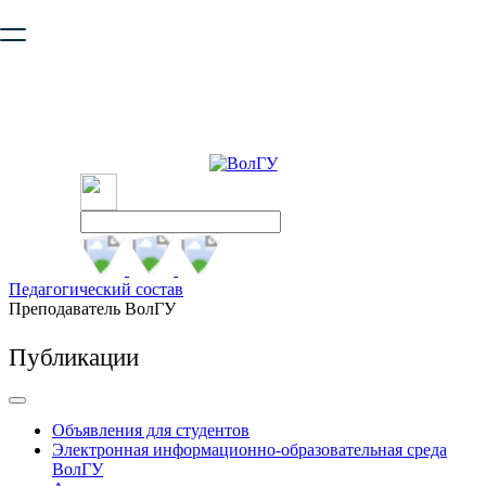
Ваш браузер устарел и не обеспечивает полноценную и
безопасную работу с сайтом. Пожалуйста
обновите браузер
,
чтобы улучшить взаимодействие с сайтом.
Педагогический состав
Преподаватель ВолГУ
Публикации
Объявления для студентов
Электронная информационно-образовательная среда
ВолГУ