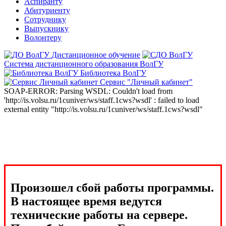
Аспиранту
Абитуриенту
Сотруднику
Выпускнику
Волонтеру
Дистанционное обучение
Система дистанционного образования ВолГУ
Библиотека ВолГУ
Сервис "Личный кабинет"
SOAP-ERROR: Parsing WSDL: Couldn't load from
'http://is.volsu.ru/1cuniver/ws/staff.1cws?wsdl' : failed to load
external entity "http://is.volsu.ru/1cuniver/ws/staff.1cws?wsdl"
Произошел сбой работы программы.
В настоящее время ведутся
технические работы на сервере.