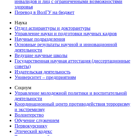
инвалидов и лиц с ограниченными возможностями
здоровья
Перевод в ВолГУ на бюджет
Наука
Отдел аспирантуры и докторантуры
Управление науки и подготовки научных кадров
Научные подразделения
Основные результаты научной и инновационной
деятельности
Ведущие научные школы
Государственная научная аттестация (диссертационные
советы)
Издательская деятельность
Университет – предприятиям
Социум
Управление молодежной политики и воспитательной
деятельности
Координационный центр противодействия терроризму
и экстремизму
Волонтерство
Обучение служением
Первокурснику
Этический кодекс