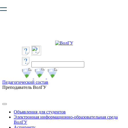
Ваш браузер устарел и не обеспечивает полноценную и
безопасную работу с сайтом. Пожалуйста
обновите браузер
,
чтобы улучшить взаимодействие с сайтом.
Педагогический состав
Преподаватель ВолГУ
Объявления для студентов
Электронная информационно-образовательная среда
ВолГУ
Аспиранту