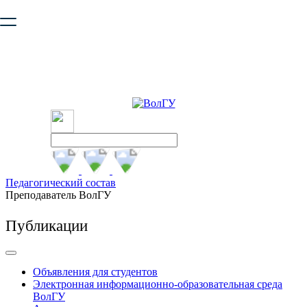
Ваш браузер устарел и не обеспечивает полноценную и
безопасную работу с сайтом. Пожалуйста
обновите браузер
,
чтобы улучшить взаимодействие с сайтом.
Педагогический состав
Преподаватель ВолГУ
Публикации
Объявления для студентов
Электронная информационно-образовательная среда
ВолГУ