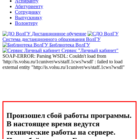
Аспиранту
Абитуриенту
Сотруднику
Выпускнику
Волонтеру
Дистанционное обучение
Система дистанционного образования ВолГУ
Библиотека ВолГУ
Сервис "Личный кабинет"
SOAP-ERROR: Parsing WSDL: Couldn't load from
'http://is.volsu.ru/1cuniver/ws/staff.1cws?wsdl' : failed to load
external entity "http://is.volsu.ru/1cuniver/ws/staff.1cws?wsdl"
Произошел сбой работы программы.
В настоящее время ведутся
технические работы на сервере.