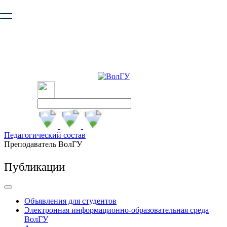
Ваш браузер устарел и не обеспечивает полноценную и
безопасную работу с сайтом. Пожалуйста
обновите браузер
,
чтобы улучшить взаимодействие с сайтом.
Педагогический состав
Преподаватель ВолГУ
Публикации
Объявления для студентов
Электронная информационно-образовательная среда
ВолГУ