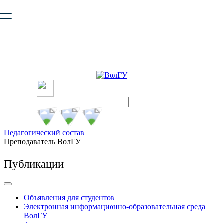
Ваш браузер устарел и не обеспечивает полноценную и
безопасную работу с сайтом. Пожалуйста
обновите браузер
,
чтобы улучшить взаимодействие с сайтом.
Педагогический состав
Преподаватель ВолГУ
Публикации
Объявления для студентов
Электронная информационно-образовательная среда
ВолГУ