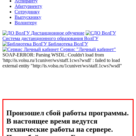
Аспиранту
Абитуриенту
Сотруднику
Выпускнику
Волонтеру
Дистанционное обучение
Система дистанционного образования ВолГУ
Библиотека ВолГУ
Сервис "Личный кабинет"
SOAP-ERROR: Parsing WSDL: Couldn't load from
'http://is.volsu.ru/1cuniver/ws/staff.1cws?wsdl' : failed to load
external entity "http://is.volsu.ru/1cuniver/ws/staff.1cws?wsdl"
Произошел сбой работы программы.
В настоящее время ведутся
технические работы на сервере.