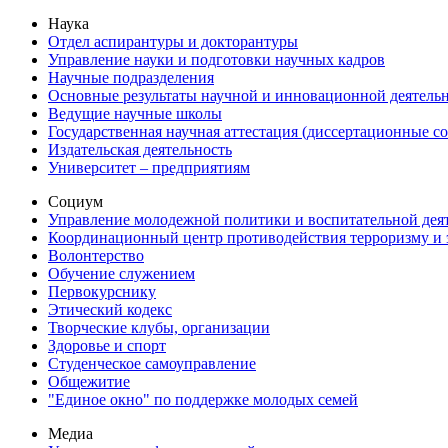
Наука
Отдел аспирантуры и докторантуры
Управление науки и подготовки научных кадров
Научные подразделения
Основные результаты научной и инновационной деятель
Ведущие научные школы
Государственная научная аттестация (диссертационные с
Издательская деятельность
Университет – предприятиям
Социум
Управление молодежной политики и воспитательной дея
Координационный центр противодействия терроризму и 
Волонтерство
Обучение служением
Первокурснику
Этический кодекс
Творческие клубы, организации
Здоровье и спорт
Студенческое самоуправление
Общежитие
"Единое окно" по поддержке молодых семей
Медиа