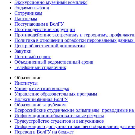
Экскурсионно-музейный комплекс
Эндаумент-фонд
Сотрудникам
Партнерам
Поступающим в ВолГУ
Противодействие коррупции
Противодействие экстремизму и терроризму, профилакти
Политика в отношении обработки персональных данных
Центр общественной дипломатии
Закупки
Почтовый сервис
Объединенный ведомственный архив
Телефонный справочник
Образование
Институты
Университетский колледж
Управление образовательных программ
Волжский филиал ВолГУ
Образование за рубежом
Всероссийские студенческие олимпиады, проводимые на
Информационно-образовательные ресурсы
Трудоустройство студентов и выпускников
Информация о доступности высшего образования для ин
Перевод в ВолГУ на бюджет