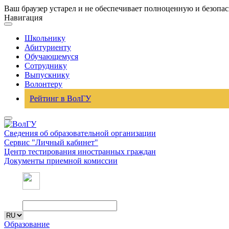
Ваш браузер устарел и не обеспечивает полноценную и безопа
Навигация
Школьнику
Абитуриенту
Обучающемуся
Сотруднику
Выпускнику
Волонтеру
Рейтинг в ВолГУ
Сведения об образовательной организации
Сервис "Личный кабинет"
Центр тестирования иностранных граждан
Документы приемной комиссии
Образование