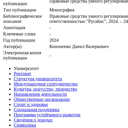
Правовые средства умного регулирован
публикации
Тип публикации
Монография
Библиографическое
Правовые средства умного регулировани
описание
ответственностью "Русайнс", 2024. – 24
Аннотация
-
Ключевые cлова
-
Год публикации
2024
Автор(ы)
Кононенко Данил Валерьевич
Электронная копия
-
публикации
Университет
Ректорат
Структура университета
Международное сотрудничество
Культура, искусство, творчество
Направления деятельности
Общественные организации
Спорт и здоровье
Социальная поддержка
Программа устойчивого развития
Сведения о доходах
Символика