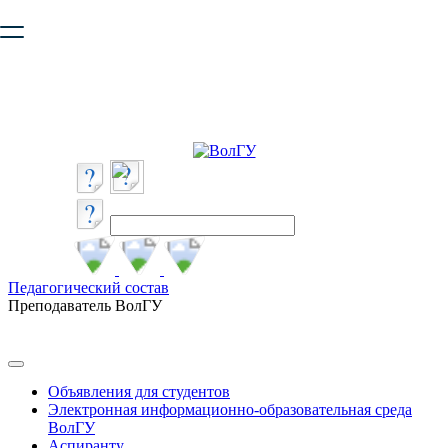
Ваш браузер устарел и не обеспечивает полноценную и
безопасную работу с сайтом. Пожалуйста
обновите браузер
,
чтобы улучшить взаимодействие с сайтом.
Педагогический состав
Преподаватель ВолГУ
Объявления для студентов
Электронная информационно-образовательная среда
ВолГУ
Аспиранту