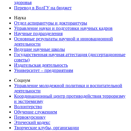
здоровья
Перевод в ВолГУ на бюджет
Наука
Отдел аспирантуры и докторантуры
Управление науки и подготовки научных кадров
Научные подразделения
Основные результаты научной и инновационной
деятельности
Ведущие научные школы
Государственная научная аттестация (диссертационные
советы)
Издательская деятельность
Университет – предприятиям
Социум
Управление молодежной политики и воспитательной
деятельности
Координационный центр противодействия терроризму
и экстремизму
Волонтерство
Обучение служением
Первокурснику
Этический кодекс
Творческие клубы, организации