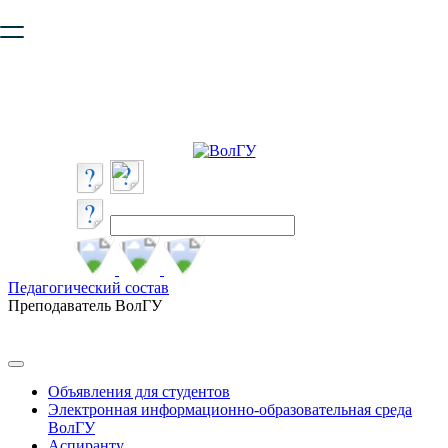
Ваш браузер устарел и не обеспечивает полноценную и
безопасную работу с сайтом. Пожалуйста
обновите браузер
,
чтобы улучшить взаимодействие с сайтом.
Педагогический состав
Преподаватель ВолГУ
Объявления для студентов
Электронная информационно-образовательная среда
ВолГУ
Аспиранту