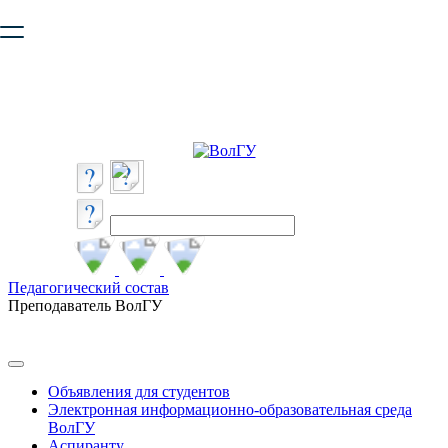
Ваш браузер устарел и не обеспечивает полноценную и
безопасную работу с сайтом. Пожалуйста
обновите браузер
,
чтобы улучшить взаимодействие с сайтом.
Педагогический состав
Преподаватель ВолГУ
Объявления для студентов
Электронная информационно-образовательная среда
ВолГУ
Аспиранту