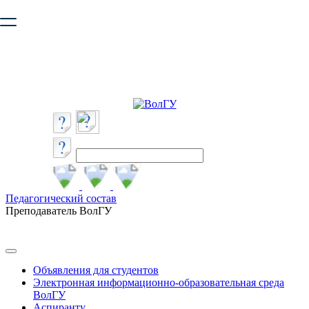
Ваш браузер устарел и не обеспечивает полноценную и
безопасную работу с сайтом. Пожалуйста
обновите браузер
,
чтобы улучшить взаимодействие с сайтом.
Педагогический состав
Преподаватель ВолГУ
Объявления для студентов
Электронная информационно-образовательная среда
ВолГУ
Аспиранту