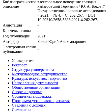
Библиографическое
электоральное поведение граждан
описание
кайзеровской Германии / Ю. А. Боков //
Государственно-правовые исследования.
– 2021. – № 4. – С. 262-267. – DOI
10.20310/2658-5383-2021-4-262-267.
Аннотация
-
Ключевые cлова
-
Год публикации
2021
Автор(ы)
Боков Юрий Александрович
Электронная копия
-
публикации
Университет
Ректорат
Структура университета
Международное сотрудничество
Культура, искусство, творчество
Направления деятельности
Общественные организации
Спорт и здоровье
Социальная поддержка
Программа устойчивого развития
Сведения о доходах
Символика