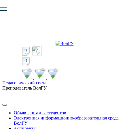
Ваш браузер устарел и не обеспечивает полноценную и
безопасную работу с сайтом. Пожалуйста
обновите браузер
,
чтобы улучшить взаимодействие с сайтом.
Педагогический состав
Преподаватель ВолГУ
Объявления для студентов
Электронная информационно-образовательная среда
ВолГУ
Аспиранту