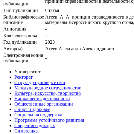
принцип справедливости в деятельности о
публикации
Тип публикации
Статья
Библиографическое
Агеев, А. А. принцип справедливости в де
описание
материалы Всероссийского круглого стола, 
Аннотация
-
Ключевые cлова
-
Год публикации
2023
Автор(ы)
Агеев Александр Александрович
Электронная копия
-
публикации
Университет
Ректорат
Структура университета
Международное сотрудничество
Культура, искусство, творчество
Направления деятельности
Общественные организации
Спорт и здоровье
Социальная поддержка
Программа устойчивого развития
Сведения о доходах
Символика