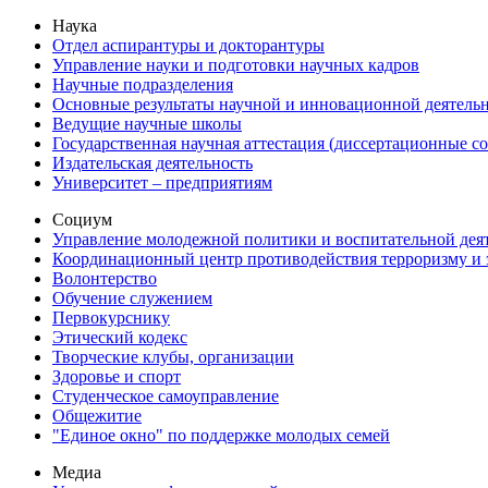
Наука
Отдел аспирантуры и докторантуры
Управление науки и подготовки научных кадров
Научные подразделения
Основные результаты научной и инновационной деятель
Ведущие научные школы
Государственная научная аттестация (диссертационные с
Издательская деятельность
Университет – предприятиям
Социум
Управление молодежной политики и воспитательной дея
Координационный центр противодействия терроризму и 
Волонтерство
Обучение служением
Первокурснику
Этический кодекс
Творческие клубы, организации
Здоровье и спорт
Студенческое самоуправление
Общежитие
"Единое окно" по поддержке молодых семей
Медиа