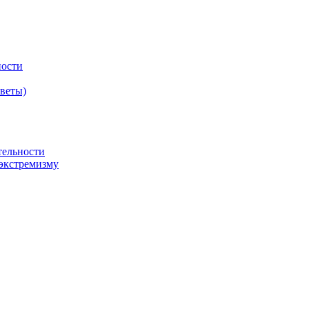
ности
оветы)
тельности
экстремизму