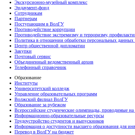
Экскурсионно-музейный комплекс
Эндаумент-фонд
Сотрудникам
Партнерам
Поступающим в ВолГУ
Противодействие коррупции
Противодействие экстремизму и терроризму, профилакти
Политика в отношении обработки персональных данных
Центр общественной дипломатии
Закупки
Почтовый сервис
Объединенный ведомственный архив
Телефонный справочник
Образование
Институты
Университетский колледж
Управление образовательных программ
Волжский филиал ВолГУ
Образование за рубежом
Всероссийские студенческие олимпиады, проводимые на
Информационно-образовательные ресурсы
Трудоустройство студентов и выпускников
Информация о доступности высшего образования для ин
Перевод в ВолГУ на бюджет