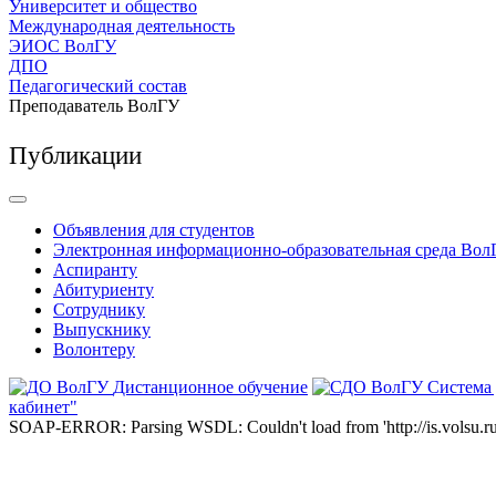
Университет и общество
Международная деятельность
ЭИОС ВолГУ
ДПО
Педагогический состав
Преподаватель ВолГУ
Публикации
Объявления для студентов
Электронная информационно-образовательная среда Вол
Аспиранту
Абитуриенту
Сотруднику
Выпускнику
Волонтеру
Дистанционное обучение
Система
кабинет"
SOAP-ERROR: Parsing WSDL: Couldn't load from 'http://is.volsu.ru/1cu