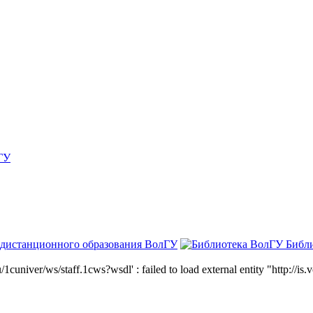
ГУ
 дистанционного образования ВолГУ
Библ
niver/ws/staff.1cws?wsdl' : failed to load external entity "http://is.