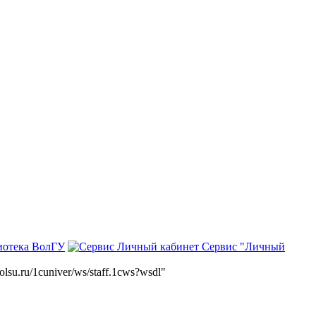
иотека ВолГУ
Сервис "Личный
volsu.ru/1cuniver/ws/staff.1cws?wsdl"