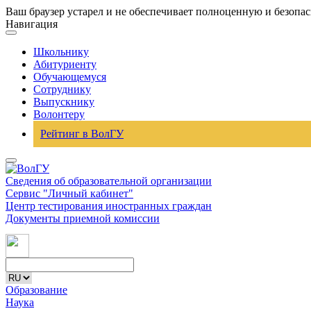
Ваш браузер устарел и не обеспечивает полноценную и безопа
Навигация
Школьнику
Абитуриенту
Обучающемуся
Сотруднику
Выпускнику
Волонтеру
Рейтинг в ВолГУ
Сведения об образовательной организации
Сервис "Личный кабинет"
Центр тестирования иностранных граждан
Документы приемной комиссии
Образование
Наука