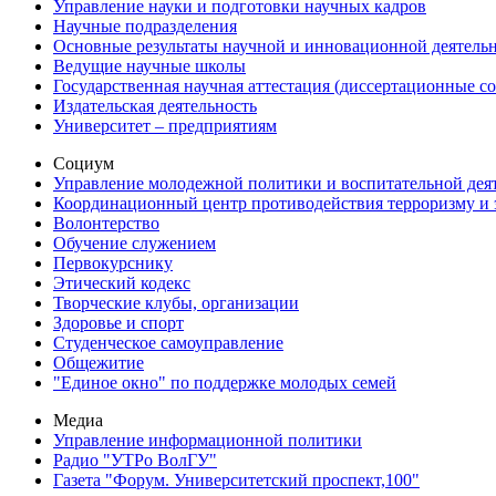
Управление науки и подготовки научных кадров
Научные подразделения
Основные результаты научной и инновационной деятель
Ведущие научные школы
Государственная научная аттестация (диссертационные с
Издательская деятельность
Университет – предприятиям
Социум
Управление молодежной политики и воспитательной дея
Координационный центр противодействия терроризму и 
Волонтерство
Обучение служением
Первокурснику
Этический кодекс
Творческие клубы, организации
Здоровье и спорт
Студенческое самоуправление
Общежитие
"Единое окно" по поддержке молодых семей
Медиа
Управление информационной политики
Радио "УТРо ВолГУ"
Газета "Форум. Университетский проспект,100"