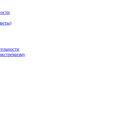
ности
оветы)
тельности
экстремизму