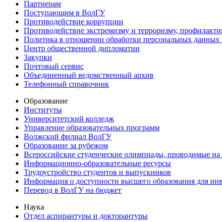
Партнерам
Поступающим в ВолГУ
Противодействие коррупции
Противодействие экстремизму и терроризму, профилакти
Политика в отношении обработки персональных данных
Центр общественной дипломатии
Закупки
Почтовый сервис
Объединенный ведомственный архив
Телефонный справочник
Образование
Институты
Университетский колледж
Управление образовательных программ
Волжский филиал ВолГУ
Образование за рубежом
Всероссийские студенческие олимпиады, проводимые на
Информационно-образовательные ресурсы
Трудоустройство студентов и выпускников
Информация о доступности высшего образования для ин
Перевод в ВолГУ на бюджет
Наука
Отдел аспирантуры и докторантуры