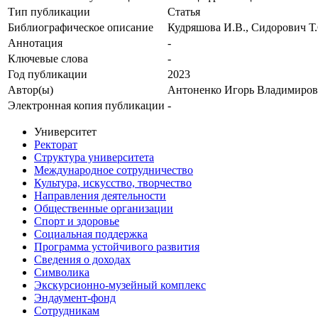
Тип публикации
Статья
Библиографическое описание
Кудряшова И.В., Сидорович Т.
Аннотация
-
Ключевые cлова
-
Год публикации
2023
Автор(ы)
Антоненко Игорь Владимиро
Электронная копия публикации
-
Университет
Ректорат
Структура университета
Международное сотрудничество
Культура, искусство, творчество
Направления деятельности
Общественные организации
Спорт и здоровье
Социальная поддержка
Программа устойчивого развития
Сведения о доходах
Символика
Экскурсионно-музейный комплекс
Эндаумент-фонд
Сотрудникам