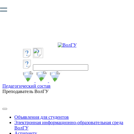
Ваш браузер устарел и не обеспечивает полноценную и
безопасную работу с сайтом. Пожалуйста
обновите браузер
,
чтобы улучшить взаимодействие с сайтом.
Педагогический состав
Преподаватель ВолГУ
Объявления для студентов
Электронная информационно-образовательная среда
ВолГУ
Аспиранту