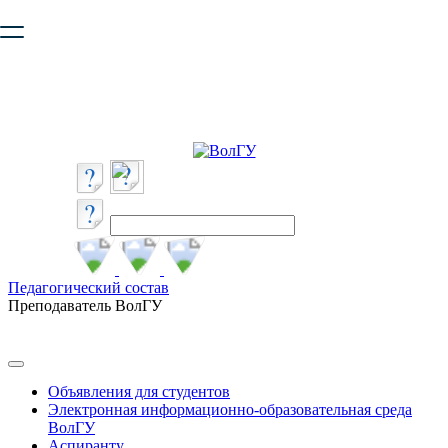
Ваш браузер устарел и не обеспечивает полноценную и
безопасную работу с сайтом. Пожалуйста
обновите браузер
,
чтобы улучшить взаимодействие с сайтом.
Педагогический состав
Преподаватель ВолГУ
Объявления для студентов
Электронная информационно-образовательная среда
ВолГУ
Аспиранту