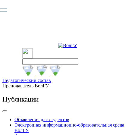
Ваш браузер устарел и не обеспечивает полноценную и
безопасную работу с сайтом. Пожалуйста
обновите браузер
,
чтобы улучшить взаимодействие с сайтом.
Педагогический состав
Преподаватель ВолГУ
Публикации
Объявления для студентов
Электронная информационно-образовательная среда
ВолГУ