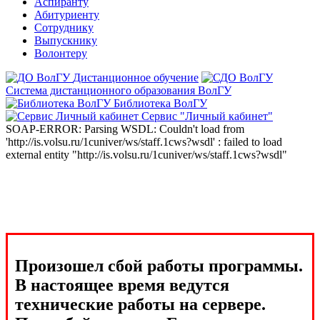
Аспиранту
Абитуриенту
Сотруднику
Выпускнику
Волонтеру
Дистанционное обучение
Система дистанционного образования ВолГУ
Библиотека ВолГУ
Сервис "Личный кабинет"
SOAP-ERROR: Parsing WSDL: Couldn't load from
'http://is.volsu.ru/1cuniver/ws/staff.1cws?wsdl' : failed to load
external entity "http://is.volsu.ru/1cuniver/ws/staff.1cws?wsdl"
Произошел сбой работы программы.
В настоящее время ведутся
технические работы на сервере.