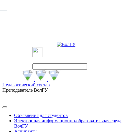
Ваш браузер устарел и не обеспечивает полноценную и
безопасную работу с сайтом. Пожалуйста
обновите браузер
,
чтобы улучшить взаимодействие с сайтом.
Педагогический состав
Преподаватель ВолГУ
Объявления для студентов
Электронная информационно-образовательная среда
ВолГУ
Аспиранту