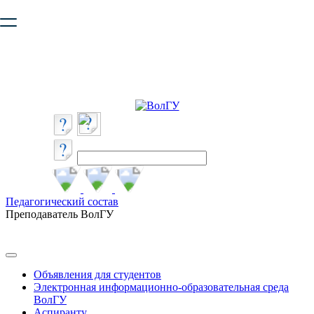
Ваш браузер устарел и не обеспечивает полноценную и
безопасную работу с сайтом. Пожалуйста
обновите браузер
,
чтобы улучшить взаимодействие с сайтом.
Педагогический состав
Преподаватель ВолГУ
Объявления для студентов
Электронная информационно-образовательная среда
ВолГУ
Аспиранту