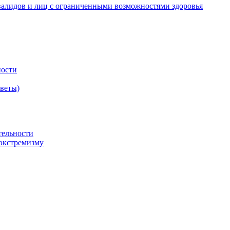
валидов и лиц с ограниченными возможностями здоровья
ности
оветы)
тельности
экстремизму