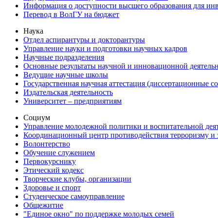
Информация о доступности высшего образования для ин
Перевод в ВолГУ на бюджет
Наука
Отдел аспирантуры и докторантуры
Управление науки и подготовки научных кадров
Научные подразделения
Основные результаты научной и инновационной деятель
Ведущие научные школы
Государственная научная аттестация (диссертационные с
Издательская деятельность
Университет – предприятиям
Социум
Управление молодежной политики и воспитательной дея
Координационный центр противодействия терроризму и 
Волонтерство
Обучение служением
Первокурснику
Этический кодекс
Творческие клубы, организации
Здоровье и спорт
Студенческое самоуправление
Общежитие
"Единое окно" по поддержке молодых семей