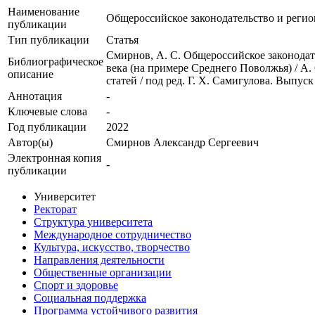
Наименование
Общероссийское законодательство и регио
публикации
Тип публикации
Статья
Смирнов, А. С. Общероссийское законодат
Библиографическое
века (на примере Среднего Поволжья) / А
описание
статей / под ред. Г. Х. Самигулова. Выпуск
Аннотация
-
Ключевые cлова
-
Год публикации
2022
Автор(ы)
Смирнов Александр Сергеевич
Электронная копия
-
публикации
Университет
Ректорат
Структура университета
Международное сотрудничество
Культура, искусство, творчество
Направления деятельности
Общественные организации
Спорт и здоровье
Социальная поддержка
Программа устойчивого развития