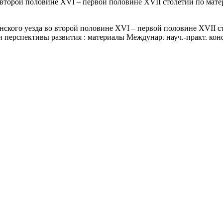
о второй половине XVI – первой половине XVII столетий по мат
нского уезда во второй половине XVI – первой половине XVII с
и перспективы развития : материалы Междунар. науч.-практ. конф