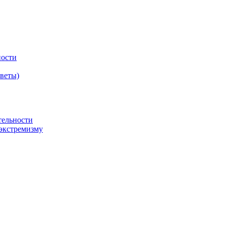
ности
оветы)
тельности
экстремизму