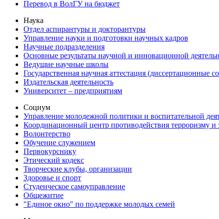
Перевод в ВолГУ на бюджет
Наука
Отдел аспирантуры и докторантуры
Управление науки и подготовки научных кадров
Научные подразделения
Основные результаты научной и инновационной деятель
Ведущие научные школы
Государственная научная аттестация (диссертационные с
Издательская деятельность
Университет – предприятиям
Социум
Управление молодежной политики и воспитательной дея
Координационный центр противодействия терроризму и 
Волонтерство
Обучение служением
Первокурснику
Этический кодекс
Творческие клубы, организации
Здоровье и спорт
Студенческое самоуправление
Общежитие
"Единое окно" по поддержке молодых семей