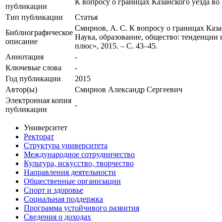
К вопросу о границах Казанского уезда в
публикации
Тип публикации
Статья
Смирнов, А. С. К вопросу о границах Каза
Библиографическое
Наука, образование, общество: тенденции 
описание
плюс», 2015. – С. 43–45.
Аннотация
-
Ключевые cлова
-
Год публикации
2015
Автор(ы)
Смирнов Александр Сергеевич
Электронная копия
-
публикации
Университет
Ректорат
Структура университета
Международное сотрудничество
Культура, искусство, творчество
Направления деятельности
Общественные организации
Спорт и здоровье
Социальная поддержка
Программа устойчивого развития
Сведения о доходах