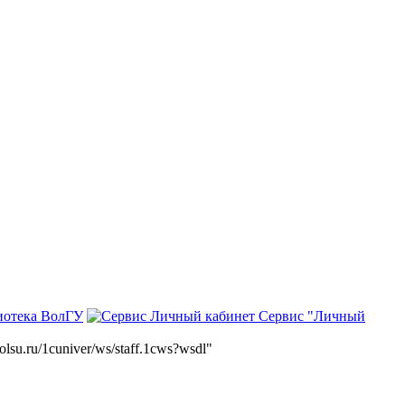
иотека ВолГУ
Сервис "Личный
volsu.ru/1cuniver/ws/staff.1cws?wsdl"