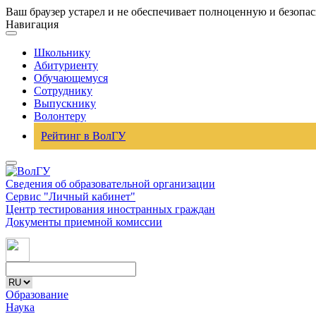
Ваш браузер устарел и не обеспечивает полноценную и безопа
Навигация
Школьнику
Абитуриенту
Обучающемуся
Сотруднику
Выпускнику
Волонтеру
Рейтинг в ВолГУ
Сведения об образовательной организации
Сервис "Личный кабинет"
Центр тестирования иностранных граждан
Документы приемной комиссии
Образование
Наука