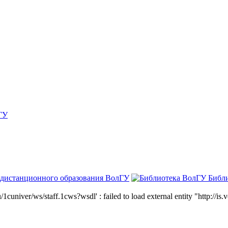
ГУ
 дистанционного образования ВолГУ
Библ
niver/ws/staff.1cws?wsdl' : failed to load external entity "http://is.