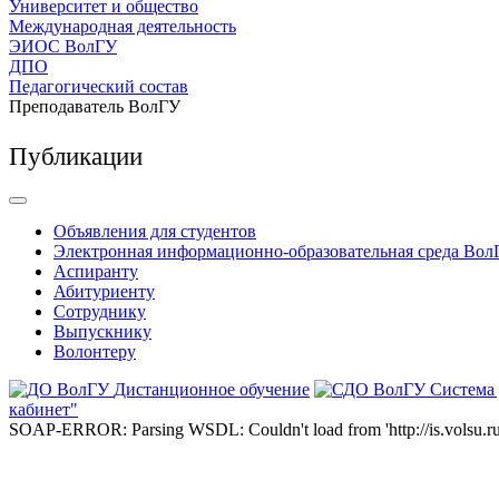
Университет и общество
Международная деятельность
ЭИОС ВолГУ
ДПО
Педагогический состав
Преподаватель ВолГУ
Публикации
Объявления для студентов
Электронная информационно-образовательная среда Вол
Аспиранту
Абитуриенту
Сотруднику
Выпускнику
Волонтеру
Дистанционное обучение
Система
кабинет"
SOAP-ERROR: Parsing WSDL: Couldn't load from 'http://is.volsu.ru/1cu