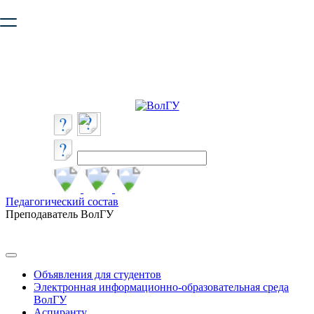
Ваш браузер устарел и не обеспечивает полноценную и
безопасную работу с сайтом. Пожалуйста
обновите браузер
,
чтобы улучшить взаимодействие с сайтом.
Педагогический состав
Преподаватель ВолГУ
Объявления для студентов
Электронная информационно-образовательная среда
ВолГУ
Аспиранту