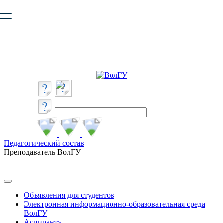
Ваш браузер устарел и не обеспечивает полноценную и
безопасную работу с сайтом. Пожалуйста
обновите браузер
,
чтобы улучшить взаимодействие с сайтом.
Педагогический состав
Преподаватель ВолГУ
Объявления для студентов
Электронная информационно-образовательная среда
ВолГУ
Аспиранту