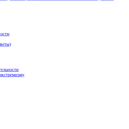
ности
оветы)
тельности
экстремизму