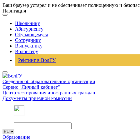
Ваш браузер устарел и не обеспечивает полноценную и безопа
Навигация
Школьнику
Абитуриенту
Обучающемуся
Сотруднику
Выпускнику
Волонтеру
Рейтинг в ВолГУ
Сведения об образовательной организации
Сервис "Личный кабинет"
Центр тестирования иностранных граждан
Документы приемной комиссии
Образование