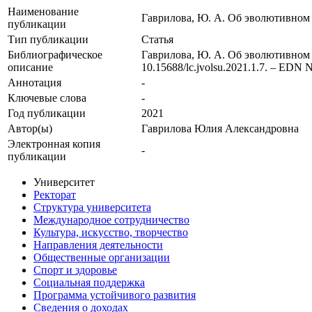
Наименование
Гаврилова, Ю. А. Об эволютивном то
публикации
Тип публикации
Статья
Библиографическое
Гаврилова, Ю. А. Об эволютивном то
описание
10.15688/lc.jvolsu.2021.1.7. – ED
Аннотация
-
Ключевые cлова
-
Год публикации
2021
Автор(ы)
Гаврилова Юлия Александровна
Электронная копия
-
публикации
Университет
Ректорат
Структура университета
Международное сотрудничество
Культура, искусство, творчество
Направления деятельности
Общественные организации
Спорт и здоровье
Социальная поддержка
Программа устойчивого развития
Сведения о доходах