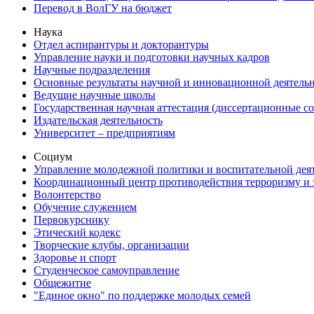
Перевод в ВолГУ на бюджет
Наука
Отдел аспирантуры и докторантуры
Управление науки и подготовки научных кадров
Научные подразделения
Основные результаты научной и инновационной деятель
Ведущие научные школы
Государственная научная аттестация (диссертационные с
Издательская деятельность
Университет – предприятиям
Социум
Управление молодежной политики и воспитательной дея
Координационный центр противодействия терроризму и 
Волонтерство
Обучение служением
Первокурснику
Этический кодекс
Творческие клубы, организации
Здоровье и спорт
Студенческое самоуправление
Общежитие
"Единое окно" по поддержке молодых семей