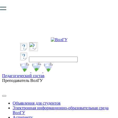
Ваш браузер устарел и не обеспечивает полноценную и
безопасную работу с сайтом. Пожалуйста
обновите браузер
,
чтобы улучшить взаимодействие с сайтом.
Педагогический состав
Преподаватель ВолГУ
Объявления для студентов
Электронная информационно-образовательная среда
ВолГУ
Аспиранту