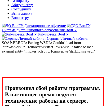
Аспиранту
Абитуриенту
Сотруднику
Выпускнику
Волонтеру
Дистанционное обучение
Система дистанционного образования ВолГУ
Библиотека ВолГУ
Сервис "Личный кабинет"
SOAP-ERROR: Parsing WSDL: Couldn't load from
'http://is.volsu.ru/1cuniver/ws/staff.1cws?wsdl' : failed to load
external entity "http://is.volsu.ru/1cuniver/ws/staff.1cws?wsdl"
Произошел сбой работы программы.
В настоящее время ведутся
технические работы на сервере.