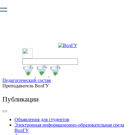
Ваш браузер устарел и не обеспечивает полноценную и
безопасную работу с сайтом. Пожалуйста
обновите браузер
,
чтобы улучшить взаимодействие с сайтом.
Педагогический состав
Преподаватель ВолГУ
Публикации
Объявления для студентов
Электронная информационно-образовательная среда
ВолГУ