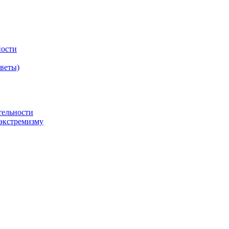
ности
оветы)
тельности
экстремизму