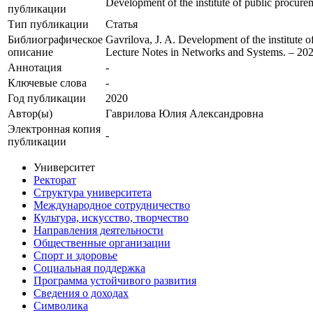
Development of the institute of public procur
публикации
Тип публикации
Статья
Библиографическое
Gavrilova, J. A. Development of the institute 
описание
Lecture Notes in Networks and Systems. – 2
Аннотация
-
Ключевые cлова
-
Год публикации
2020
Автор(ы)
Гаврилова Юлия Александровна
Электронная копия
-
публикации
Университет
Ректорат
Структура университета
Международное сотрудничество
Культура, искусство, творчество
Направления деятельности
Общественные организации
Спорт и здоровье
Социальная поддержка
Программа устойчивого развития
Сведения о доходах
Символика