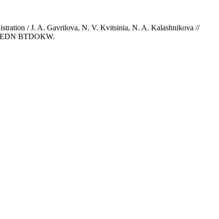
tration / J. A. Gavrilova, N. V. Kvitsinia, N. A. Kalashnikova //
4. – EDN BTDOKW.