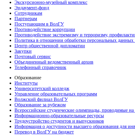
Экскурсионно-музейный комплекс
Эндаумент-фонд
Сотрудникам
Партнерам
Поступающим в ВолГУ
Противодействие коррупции
Противодействие экстремизму и терроризму, профилакти
Политика в отношении обработки персональных данных
Центр общественной дипломатии
Закупки
Почтовый сервис
Объединенный ведомственный архив
Телефонный справочник
Образование
Институты
Университетский колледж
Управление образовательных программ
Волжский филиал ВолГУ
Образование за рубежом
Всероссийские студенческие олимпиады, проводимые на
Информационно-образовательные ресурсы
Трудоустройство студентов и выпускников
Информация о доступности высшего образования для ин
Перевод в ВолГУ на бюджет