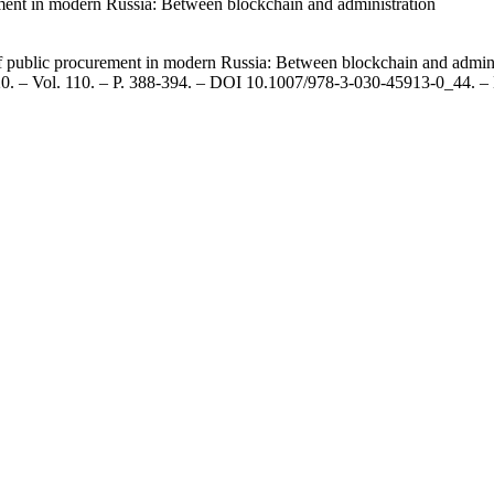
ement in modern Russia: Between blockchain and administration
of public procurement in modern Russia: Between blockchain and adminis
020. – Vol. 110. – P. 388-394. – DOI 10.1007/978-3-030-45913-0_4