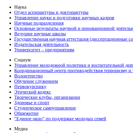
Наука
Отдел аспирантуры и докторантуры
Управление науки и подготовки научных кадров
Научные подразделения
Основные результаты научной и инновационной деятель
Ведущие научные школы
Государственная научная аттестация (диссертационные с
Издательская деятельность
Университет – предприятиям
Социум
Управление молодежной политики и воспитательной дея
Координационный центр противодействия терроризму и 
Волонтерство
Обучение служением
Первокурснику
Этический кодекс
Творческие клубы, организации
Здоровье и спорт
Студенческое самоуправление
Общежитие
"Единое окно" по поддержке молодых семей
Медиа