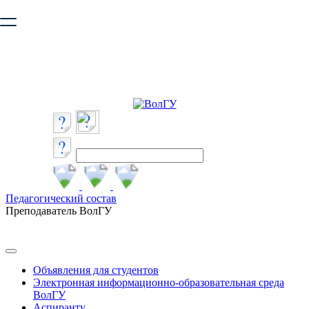
Ваш браузер устарел и не обеспечивает полноценную и
безопасную работу с сайтом. Пожалуйста
обновите браузер
,
чтобы улучшить взаимодействие с сайтом.
Педагогический состав
Преподаватель ВолГУ
Объявления для студентов
Электронная информационно-образовательная среда
ВолГУ
Аспиранту