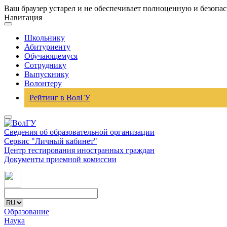
Ваш браузер устарел и не обеспечивает полноценную и безопа
Навигация
Школьнику
Абитуриенту
Обучающемуся
Сотруднику
Выпускнику
Волонтеру
Рейтинг в ВолГУ
Сведения об образовательной организации
Сервис "Личный кабинет"
Центр тестирования иностранных граждан
Документы приемной комиссии
Образование
Наука