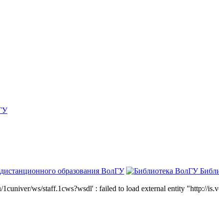
ГУ
 дистанционного образования ВолГУ
Библ
niver/ws/staff.1cws?wsdl' : failed to load external entity "http://is.