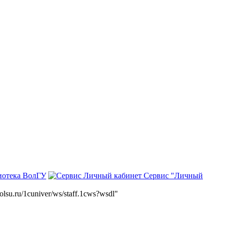
иотека ВолГУ
Сервис "Личный
volsu.ru/1cuniver/ws/staff.1cws?wsdl"