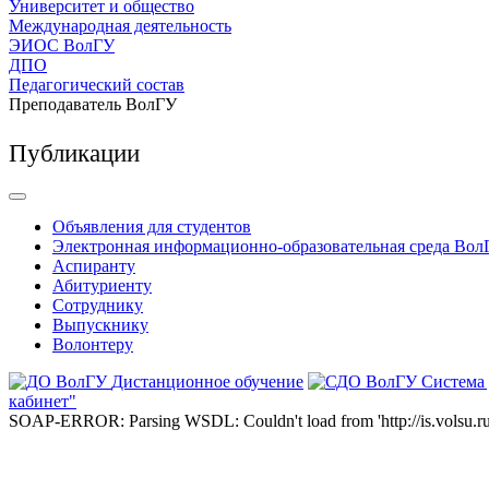
Университет и общество
Международная деятельность
ЭИОС ВолГУ
ДПО
Педагогический состав
Преподаватель ВолГУ
Публикации
Объявления для студентов
Электронная информационно-образовательная среда Вол
Аспиранту
Абитуриенту
Сотруднику
Выпускнику
Волонтеру
Дистанционное обучение
Система
кабинет"
SOAP-ERROR: Parsing WSDL: Couldn't load from 'http://is.volsu.ru/1cu