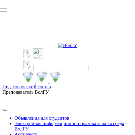
Ваш браузер устарел и не обеспечивает полноценную и
безопасную работу с сайтом. Пожалуйста
обновите браузер
,
чтобы улучшить взаимодействие с сайтом.
Педагогический состав
Преподаватель ВолГУ
Объявления для студентов
Электронная информационно-образовательная среда
ВолГУ
Аспиранту