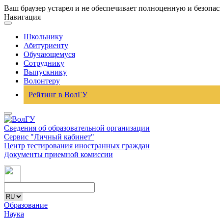
Ваш браузер устарел и не обеспечивает полноценную и безопа
Навигация
Школьнику
Абитуриенту
Обучающемуся
Сотруднику
Выпускнику
Волонтеру
Рейтинг в ВолГУ
Сведения об образовательной организации
Сервис "Личный кабинет"
Центр тестирования иностранных граждан
Документы приемной комиссии
Образование
Наука