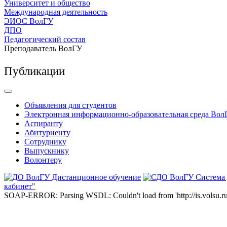
Университет и общество
Международная деятельность
ЭИОС ВолГУ
ДПО
Педагогический состав
Преподаватель ВолГУ
Публикации
Объявления для студентов
Электронная информационно-образовательная среда Вол
Аспиранту
Абитуриенту
Сотруднику
Выпускнику
Волонтеру
Дистанционное обучение
Система
кабинет"
SOAP-ERROR: Parsing WSDL: Couldn't load from 'http://is.volsu.ru/1cu