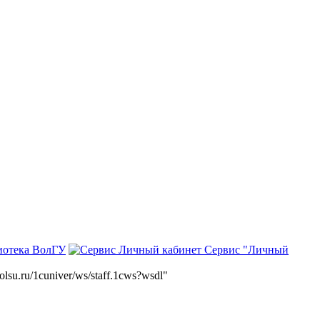
иотека ВолГУ
Сервис "Личный
volsu.ru/1cuniver/ws/staff.1cws?wsdl"