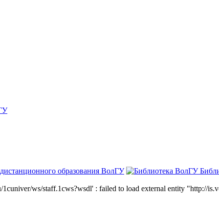
ГУ
 дистанционного образования ВолГУ
Библ
niver/ws/staff.1cws?wsdl' : failed to load external entity "http://is.