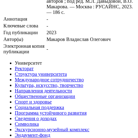
авторов ; под ред. М.Л. Давыдовой, В.О.
Макарова. — Москва : РУСАЙНС, 2023.
— 186 с.
Аннотация
-
Ключевые cлова
-
Год публикации
2023
Автор(ы)
Макаров Владислав Олегович
Электронная копия
-
публикации
Университет
Ректорат
Структура университета
Международное сотрудничество
Культура, искусство, творчество
Направления деятельности
Общественные организации
Спорт и здоровье
Социальная поддержка
Программа устойчивого развития
Сведения о доходах
Символика
Экскурсионно-музейный комплекс
Эндаумент-фонд