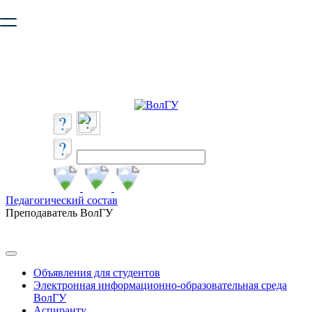
Ваш браузер устарел и не обеспечивает полноценную и
безопасную работу с сайтом. Пожалуйста
обновите браузер
,
чтобы улучшить взаимодействие с сайтом.
Педагогический состав
Преподаватель ВолГУ
Объявления для студентов
Электронная информационно-образовательная среда
ВолГУ
Аспиранту