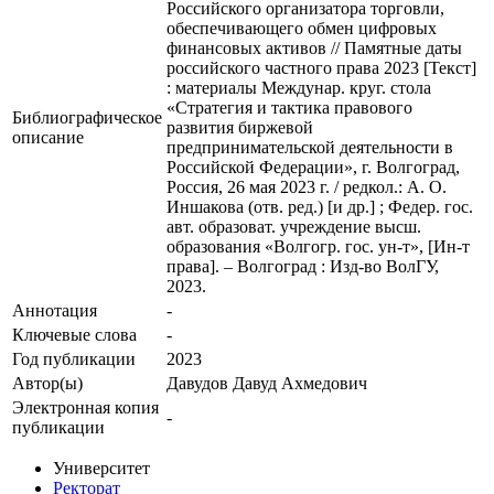
Российского организатора торговли,
обеспечивающего обмен цифровых
финансовых активов // Памятные даты
российского частного права 2023 [Текст]
: материалы Междунар. круг. стола
«Стратегия и тактика правового
Библиографическое
развития биржевой
описание
предпринимательской деятельности в
Российской Федерации», г. Волгоград,
Россия, 26 мая 2023 г. / редкол.: А. О.
Иншакова (отв. ред.) [и др.] ; Федер. гос.
авт. образоват. учреждение высш.
образования «Волгогр. гос. ун-т», [Ин-т
права]. – Волгоград : Изд-во ВолГУ,
2023.
Аннотация
-
Ключевые cлова
-
Год публикации
2023
Автор(ы)
Давудов Давуд Ахмедович
Электронная копия
-
публикации
Университет
Ректорат