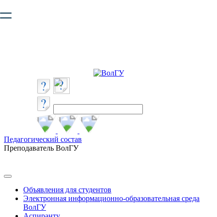
Ваш браузер устарел и не обеспечивает полноценную и
безопасную работу с сайтом. Пожалуйста
обновите браузер
,
чтобы улучшить взаимодействие с сайтом.
Педагогический состав
Преподаватель ВолГУ
Объявления для студентов
Электронная информационно-образовательная среда
ВолГУ
Аспиранту