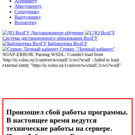
Аспиранту
Абитуриенту
Сотруднику
Выпускнику
Волонтеру
Дистанционное обучение
Система дистанционного образования ВолГУ
Библиотека ВолГУ
Сервис "Личный кабинет"
SOAP-ERROR: Parsing WSDL: Couldn't load from
'http://is.volsu.ru/1cuniver/ws/staff.1cws?wsdl' : failed to load
external entity "http://is.volsu.ru/1cuniver/ws/staff.1cws?wsdl"
Произошел сбой работы программы.
В настоящее время ведутся
технические работы на сервере.