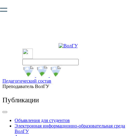
Ваш браузер устарел и не обеспечивает полноценную и
безопасную работу с сайтом. Пожалуйста
обновите браузер
,
чтобы улучшить взаимодействие с сайтом.
Педагогический состав
Преподаватель ВолГУ
Публикации
Объявления для студентов
Электронная информационно-образовательная среда
ВолГУ