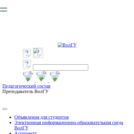
Ваш браузер устарел и не обеспечивает полноценную и
безопасную работу с сайтом. Пожалуйста
обновите браузер
,
чтобы улучшить взаимодействие с сайтом.
Педагогический состав
Преподаватель ВолГУ
Объявления для студентов
Электронная информационно-образовательная среда
ВолГУ
Аспиранту