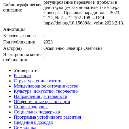
регулирование передачи и пробелы в
Библиографическое
действующем законодательстве // Legal
описание
Concept = Правовая парадигма. – 2023. –
Т. 22, № 2. – С. 102–108. – DOI:
https://doi.org/10.15688/lc.jvolsu.2023.2.13.
Аннотация
-
Ключевые cлова
-
Год публикации
2023
Автор(ы)
Осадченко Эльвира Олеговна
Электронная копия
-
публикации
Университет
Ректорат
Структура университета
Международное сотрудничество
Культура, искусство, творчество
Направления деятельности
Общественные организации
Спорт и здоровье
Социальная поддержка
Программа устойчивого развития
Сведения о доходах
Символика