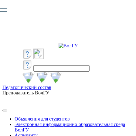
Ваш браузер устарел и не обеспечивает полноценную и
безопасную работу с сайтом. Пожалуйста
обновите браузер
,
чтобы улучшить взаимодействие с сайтом.
Педагогический состав
Преподаватель ВолГУ
Объявления для студентов
Электронная информационно-образовательная среда
ВолГУ
Аспиранту