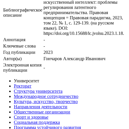
искусственный интеллект: проблемы
регулирования латентного
Библиографическое
предпринимательства. Правовая
описание
концепция = Правовая парадигма, 2023,
том 22, № 1, с. 129-139. (на русском
языке). DOI:
https://doi.org/10.15688/lc.jvolsu.2023.1.18.
Аннотация
-
Ключевые cлова
-
Год публикации
2023
Автор(ы)
Гончаров Александр Иванович
Электронная копия
-
публикации
Университет
Ректорат
Структура университета
Международное сотрудничество
Культура, искусство, творчество
Направления деятельности
Общественные организации
Спорт и здоровье
Социальная поддержка
Программа устойчивого развития