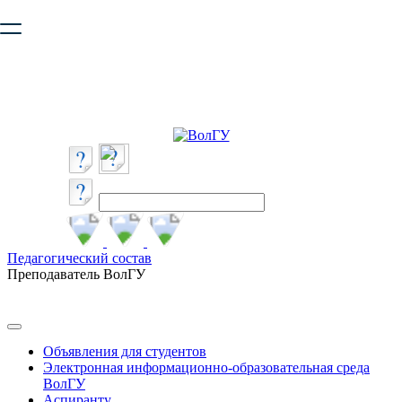
Ваш браузер устарел и не обеспечивает полноценную и
безопасную работу с сайтом. Пожалуйста
обновите браузер
,
чтобы улучшить взаимодействие с сайтом.
Педагогический состав
Преподаватель ВолГУ
Объявления для студентов
Электронная информационно-образовательная среда
ВолГУ
Аспиранту