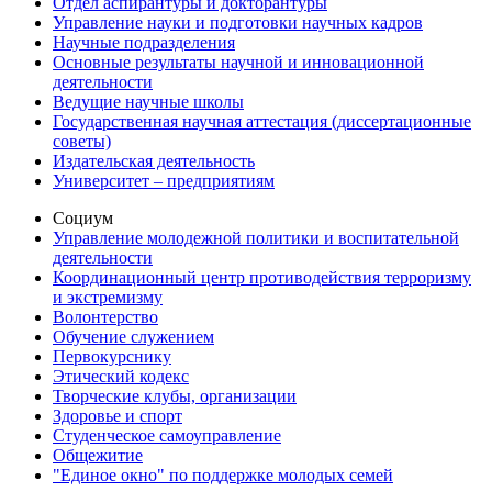
Отдел аспирантуры и докторантуры
Управление науки и подготовки научных кадров
Научные подразделения
Основные результаты научной и инновационной
деятельности
Ведущие научные школы
Государственная научная аттестация (диссертационные
советы)
Издательская деятельность
Университет – предприятиям
Социум
Управление молодежной политики и воспитательной
деятельности
Координационный центр противодействия терроризму
и экстремизму
Волонтерство
Обучение служением
Первокурснику
Этический кодекс
Творческие клубы, организации
Здоровье и спорт
Студенческое самоуправление
Общежитие
"Единое окно" по поддержке молодых семей