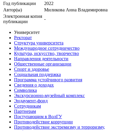
Год публикации
2022
Автор(ы)
Миликова Анна Владимировна
Электронная копия
-
публикации
Университет
Ректорат
Структура университета
Международное сотрудничество
Культура, искусство, творчество
Направления деятельности
Общественные организации
Спорт и здоровье
Социальная поддержка
Программа устойчивого развития
Сведения о доходах
Символика
Экскурсионно-музейный комплекс
Эндаумент-фонд
Сотрудникам
Партнерам
Поступающим в ВолГУ
Противодействие коррупции
Противодействие экстремизму и терроризму,