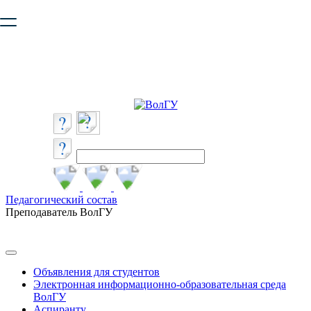
Ваш браузер устарел и не обеспечивает полноценную и
безопасную работу с сайтом. Пожалуйста
обновите браузер
,
чтобы улучшить взаимодействие с сайтом.
Педагогический состав
Преподаватель ВолГУ
Объявления для студентов
Электронная информационно-образовательная среда
ВолГУ
Аспиранту