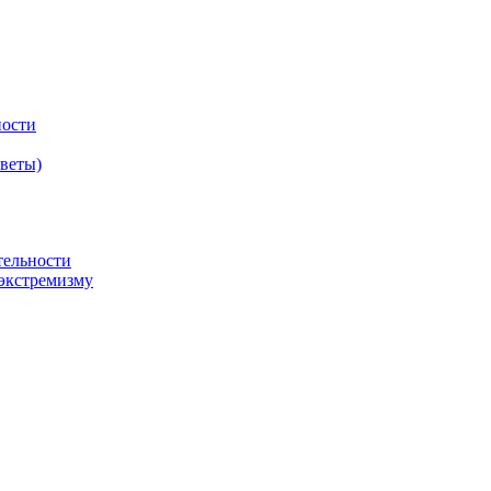
ности
оветы)
тельности
экстремизму