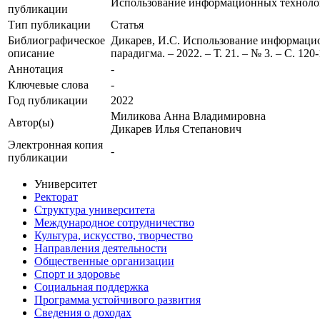
Использование информационных технолог
публикации
Тип публикации
Статья
Библиографическое
Дикарев, И.С. Использование информацио
описание
парадигма. – 2022. – Т. 21. – № 3. – С. 120
Аннотация
-
Ключевые cлова
-
Год публикации
2022
Миликова Анна Владимировна
Автор(ы)
Дикарев Илья Степанович
Электронная копия
-
публикации
Университет
Ректорат
Структура университета
Международное сотрудничество
Культура, искусство, творчество
Направления деятельности
Общественные организации
Спорт и здоровье
Социальная поддержка
Программа устойчивого развития
Сведения о доходах