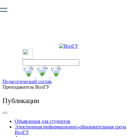
Ваш браузер устарел и не обеспечивает полноценную и
безопасную работу с сайтом. Пожалуйста
обновите браузер
,
чтобы улучшить взаимодействие с сайтом.
Педагогический состав
Преподаватель ВолГУ
Публикации
Объявления для студентов
Электронная информационно-образовательная среда
ВолГУ