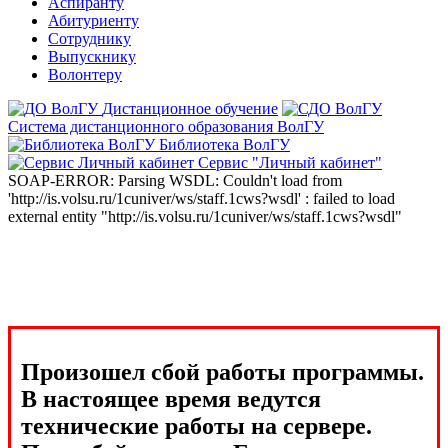
Аспиранту
Абитуриенту
Сотруднику
Выпускнику
Волонтеру
Дистанционное обучение
Система дистанционного образования ВолГУ
Библиотека ВолГУ
Сервис "Личный кабинет"
SOAP-ERROR: Parsing WSDL: Couldn't load from
'http://is.volsu.ru/1cuniver/ws/staff.1cws?wsdl' : failed to load
external entity "http://is.volsu.ru/1cuniver/ws/staff.1cws?wsdl"
Произошел сбой работы программы.
В настоящее время ведутся
технические работы на сервере.