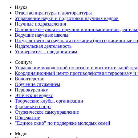
Наука
Отдел аспирантуры и докторантуры
Управление науки и подготовки научных кадров
Научные подразделения
Основные результаты научной и инновационной деятель
Ведущие научные школы
Государственная научная аттестация (диссертационные с
Издательская деятельность
Университет – предприятиям
Социум
Управление молодежной политики и воспитательной дея
Координационный центр противодействия терроризму и 
Волонтерство
Обучение служением
Первокурснику
Этический кодекс
Творческие клубы, организации
Здоровье и спорт
Студенческое самоуправление
Общежитие
"Единое окно" по поддержке молодых семей
Медиа