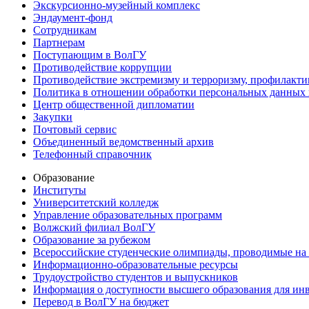
Экскурсионно-музейный комплекс
Эндаумент-фонд
Сотрудникам
Партнерам
Поступающим в ВолГУ
Противодействие коррупции
Противодействие экстремизму и терроризму, профилакти
Политика в отношении обработки персональных данных
Центр общественной дипломатии
Закупки
Почтовый сервис
Объединенный ведомственный архив
Телефонный справочник
Образование
Институты
Университетский колледж
Управление образовательных программ
Волжский филиал ВолГУ
Образование за рубежом
Всероссийские студенческие олимпиады, проводимые на
Информационно-образовательные ресурсы
Трудоустройство студентов и выпускников
Информация о доступности высшего образования для ин
Перевод в ВолГУ на бюджет