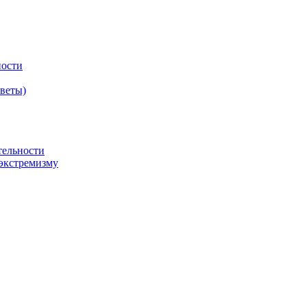
ности
оветы)
тельности
экстремизму