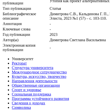
Утопия как проект альтернативных 
публикации
Тип публикации
Статья
Библиографическое
Димитрова С.В., Кальдинова Г. П.,
описание
Элиста, 2023 №1 (57) – с. 103-110.
Аннотация
-
Ключевые cлова
-
Год публикации
2023
Автор(ы)
Димитрова Светлана Васильевна
Электронная копия
-
публикации
Университет
Ректорат
Структура университета
Международное сотрудничество
Культура, искусство, творчество
Направления деятельности
Общественные организации
Спорт и здоровье
Социальная поддержка
Программа устойчивого развития
Сведения о доходах
Символика