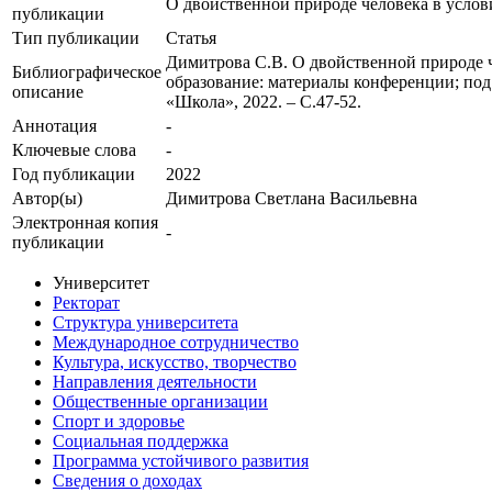
О двойственной природе человека в услов
публикации
Тип публикации
Статья
Димитрова С.В. О двойственной природе ч
Библиографическое
образование: материалы конференции; под р
описание
«Школа», 2022. – С.47-52.
Аннотация
-
Ключевые cлова
-
Год публикации
2022
Автор(ы)
Димитрова Светлана Васильевна
Электронная копия
-
публикации
Университет
Ректорат
Структура университета
Международное сотрудничество
Культура, искусство, творчество
Направления деятельности
Общественные организации
Спорт и здоровье
Социальная поддержка
Программа устойчивого развития
Сведения о доходах