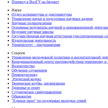
Перевод в ВолГУ на бюджет
Наука
Отдел аспирантуры и докторантуры
Управление науки и подготовки научных кадров
Научные подразделения
Основные результаты научной и инновационной деятель
Ведущие научные школы
Государственная научная аттестация (диссертационные с
Издательская деятельность
Университет – предприятиям
Социум
Управление молодежной политики и воспитательной дея
Координационный центр противодействия терроризму и 
Волонтерство
Обучение служением
Первокурснику
Этический кодекс
Творческие клубы, организации
Здоровье и спорт
Студенческое самоуправление
Общежитие
"Единое окно" по поддержке молодых семей