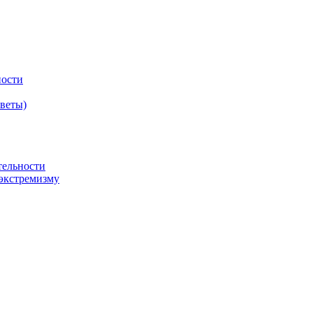
ности
оветы)
тельности
экстремизму